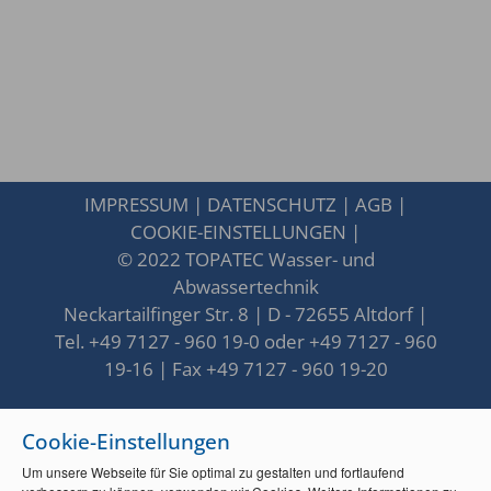
IMPRESSUM
|
DATENSCHUTZ
|
AGB
|
COOKIE-EINSTELLUNGEN
|
© 2022 TOPATEC Wasser- und
Abwassertechnik
Neckartailfinger Str. 8 | D - 72655 Altdorf |
Tel. +49 7127 - 960 19-0 oder +49 7127 - 960
19-16 | Fax +49 7127 - 960 19-20
Cookie-Einstellungen
Um unsere Webseite für Sie optimal zu gestalten und fortlaufend